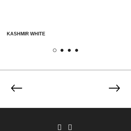
KASHMIR WHITE
B
PREV
NEXT