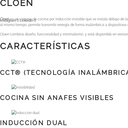
CLOEN
Cloen
es un sistema de cocina por inducción invisible que se instala debajo de la
Instagram
Linkedin
al mismo tiempo, permite transmitir energía de forma inalámbrica a dispositivos
Cloen combina diseño, funcionalidad y minimalismo, y está disponible en versio
CARACTERÍSTICAS
CCT® (TECNOLOGÍA INALÁMBRIC
COCINA SIN ANAFES VISIBLES
INDUCCIÓN DUAL