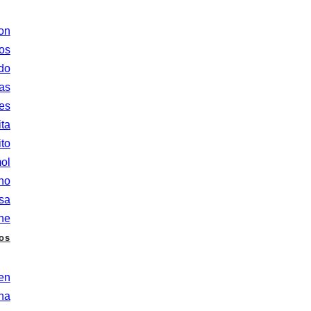
on
os
do
as
les
ta
to
ol
ino
sa
ne
os
en
na