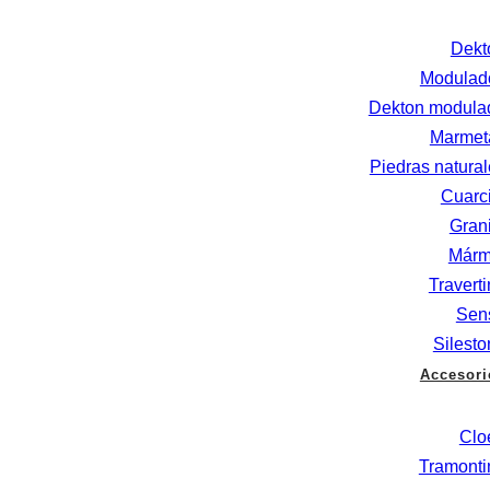
Dekt
Modulad
Dekton modula
Marmet
Piedras natura
Cuarci
Grani
Márm
Travert
Sen
Silesto
Accesori
Clo
Tramonti