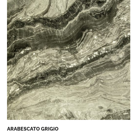
ARABESCATO GRIGIO
E