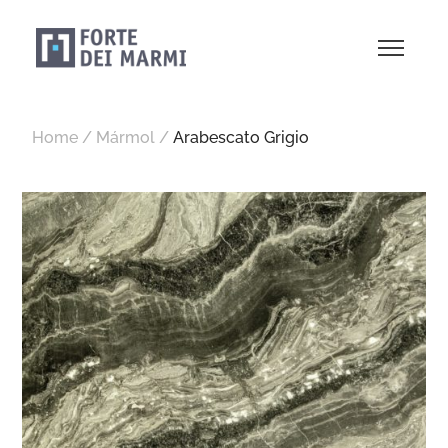
Home
/
Mármol
/
Arabescato Grigio