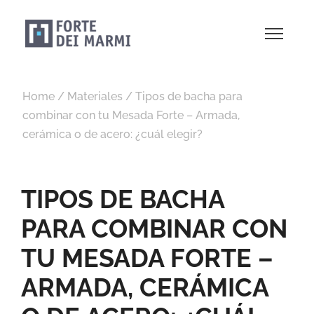
Home
/
Materiales
/
Tipos de bacha para
combinar con tu Mesada Forte – Armada,
cerámica o de acero: ¿cuál elegir?
TIPOS DE BACHA
PARA COMBINAR CON
TU MESADA FORTE –
ARMADA, CERÁMICA