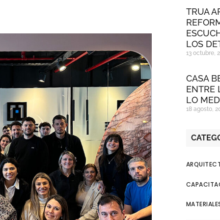
TRUA A
REFORM
ESCUCH
LOS DE
13 octubre, 
CASA BE
ENTRE 
LO MED
18 agosto, 2
CATEG
ARQUITECT
CAPACITAC
MATERIALE