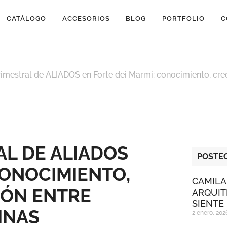
CATÁLOGO
ACCESORIOS
BLOG
PORTFOLIO
C
rimestral de ALIADOS en Forte dei Marmi: conocimiento, cr
L DE ALIADOS
POSTEO
CONOCIMIENTO,
CAMILA
IÓN ENTRE
ARQUIT
SIENTE
INAS
2 enero, 202