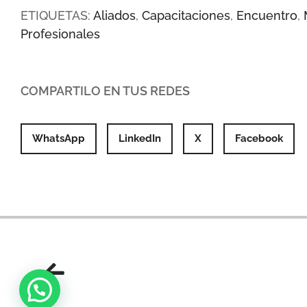
ETIQUETAS:
Aliados
,
Capacitaciones
,
Encuentro
,
Profesionales
COMPARTILO EN TUS REDES
WhatsApp
LinkedIn
X
Facebook
Dekton en tu cocina: 10 motivos para elegirlo
Necesitas ayuda?