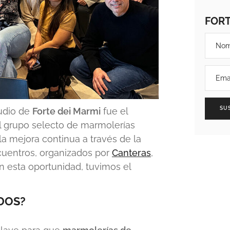
FOR
SU
tudio de
Forte dei Marmi
fue el
el grupo selecto de marmolerías
a mejora continua a través de la
ncuentros, organizados por
Canteras
,
n esta oportunidad, tuvimos el
DOS?