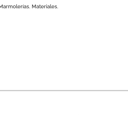
Marmolerías
,
Materiales
,