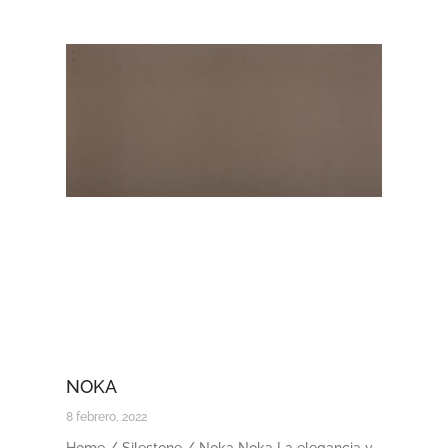
NOKA
8 febrero, 2022
Home / Silestone / Noka Noka La elegancia y