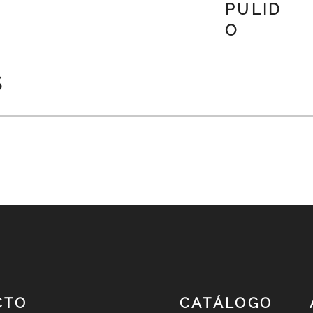
PULID
O
S
CTO
CATÁLOGO