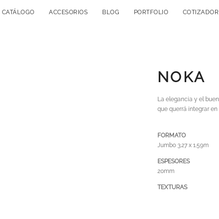
CATÁLOGO
ACCESORIOS
BLOG
PORTFOLIO
COTIZADOR
NOKA
La elegancia y el bue
que querrá integrar en c
FORMATO
Jumbo 3.27 x 1.59m
ESPESORES
20mm
TEXTURAS