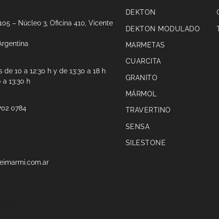
DEKTON
 105 – Núcleo 3, Oficina 410, Vicente
DEKTON MODULADO
Argentina
MARMETAS
CUARCITA
 de 10 a 12:30 h y de 13:30 a 18 h
GRANITO
 a 13:30 h
MÁRMOL
702 0784
TRAVERTINO
SENSA
SILESTONE
eimarmi.com.ar
 lista