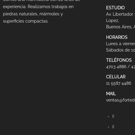
experiencia. Realizamos trabajos en
ESTUDIO
piedras naturales, mármoles y
Av. Libertador
Lopez,
superficies compactas.
Buenos Aires, 
HORARIOS
Lunes a viernes
Sábados de 10
TELÉFONOS
4703 4886 / 4
CELULAR
11 5587 4486
MAIL
ventas@forted
Elemento de