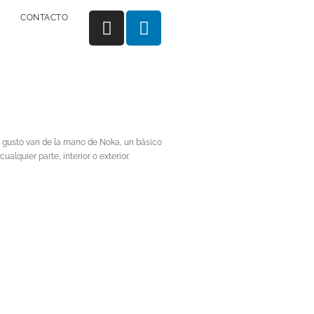
CONTACTO
n gusto van de la mano de Noka, un básico
ualquier parte, interior o exterior.