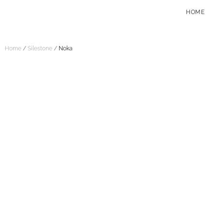
HOME
Home
/
Silestone
/
Noka