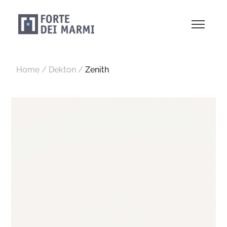
Home
/
Dekton
/
Zenith