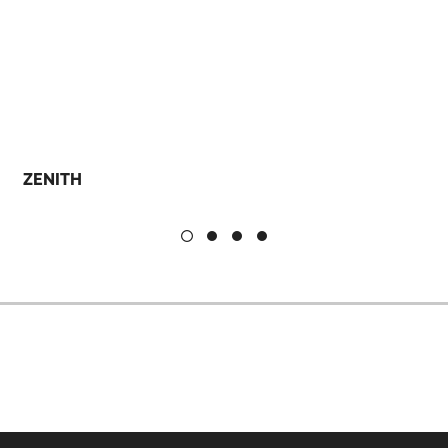
ZENITH
H