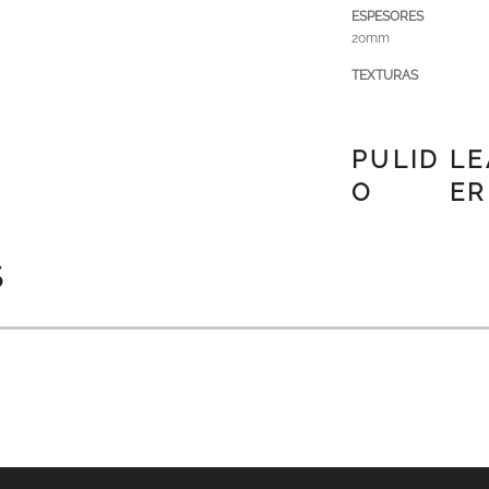
ESPESORES
20mm
TEXTURAS
PULID
LE
O
ER
S