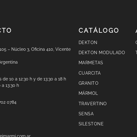
CTO
CATÁLOGO
DEKTON
 105 – Núcleo 3, Oficina 410, Vicente
DEKTON MODULADO
Argentina
MARMETAS
CUARCITA
 de 10 a 12:30 h y de 13:30 a 18 h
GRANITO
 a 13:30 h
MÁRMOL
702 0784
TRAVERTINO
SENSA
SILESTONE
eimarmi.com.ar