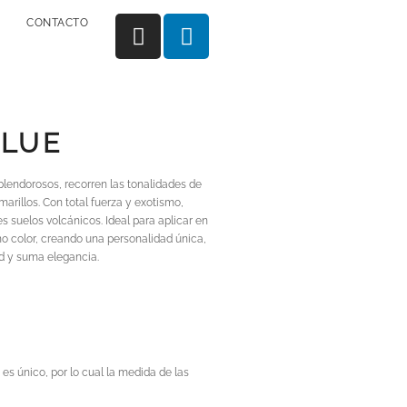
CONTACTO
BLUE
plendorosos, recorren las tonalidades de
marillos. Con total fuerza y exotismo,
s suelos volcánicos. Ideal para aplicar en
o color, creando una personalidad única,
d y suma elegancia.
 es único, por lo cual la medida de las