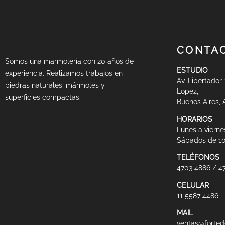
PREV
CONTA
Somos una marmolería con 20 años de
ESTUDIO
experiencia. Realizamos trabajos en
Av. Libertador
piedras naturales, mármoles y
Lopez,
superficies compactas.
Buenos Aires, 
HORARIOS
Lunes a viernes
Sábados de 10
TELÉFONOS
4703 4886 / 4
CELULAR
11 5587 4486
MAIL
ventas@forted