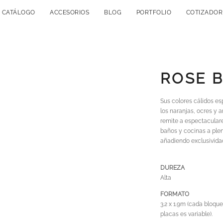
CATÁLOGO
ACCESORIOS
BLOG
PORTFOLIO
COTIZADOR
ROSE 
Sus colores cálidos es
los naranjas, ocres y a
remite a espectaculare
baños y cocinas a plen
añadiendo exclusivida
DUREZA
Alta
FORMATO
3.2 x 1.9m (cada bloque
placas es variable).