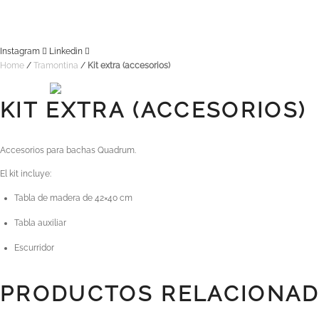
Instagram
Linkedin
Home
/
Tramontina
/
Kit extra (accesorios)
KIT EXTRA (ACCESORIOS)
Accesorios para bachas Quadrum.
El kit incluye:
Tabla de madera de 42×40 cm
Tabla auxiliar
Escurridor
PRODUCTOS RELACIONA