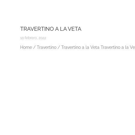
TRAVERTINO A LA VETA
10 febrero, 2022
Home / Travertino / Travertino a la Veta Travertino a la V