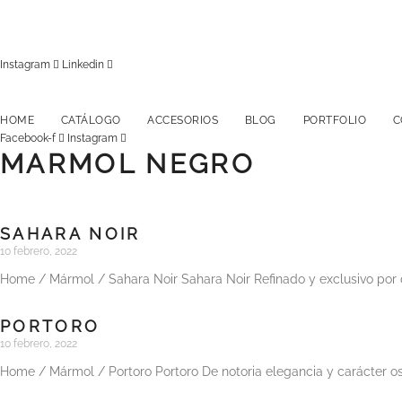
Instagram
Linkedin
HOME
CATÁLOGO
ACCESORIOS
BLOG
PORTFOLIO
C
Facebook-f
Instagram
MARMOL NEGRO
SAHARA NOIR
10 febrero, 2022
Home / Mármol / Sahara Noir Sahara Noir Refinado y exclusivo por d
PORTORO
10 febrero, 2022
Home / Mármol / Portoro Portoro De notoria elegancia y carácter os