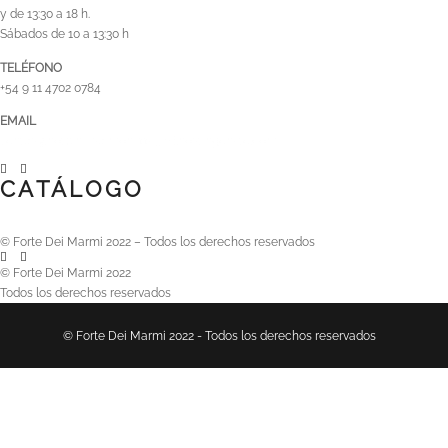
y de 13:30 a 18 h.
Sábados de 10 a 13:30 h
TELÉFONO
+54 9 11 4702 0784
EMAIL
ventas@hotpink-salmon-110546.hostingersite.com
CATÁLOGO
© Forte Dei Marmi 2022 – Todos los derechos reservados
© Forte Dei Marmi 2022
Todos los derechos reservados
© Forte Dei Marmi 2022 - Todos los derechos reservados