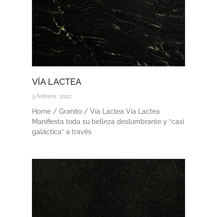
VÍA LACTEA
9 febrero, 2022
Home / Granito / Vía Lactea Vía Lactea
Manifiesta toda su belleza deslumbrante y “casi
galáctica” a través