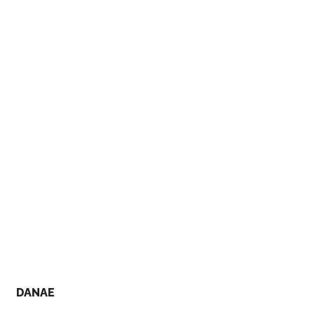
DANAE
M