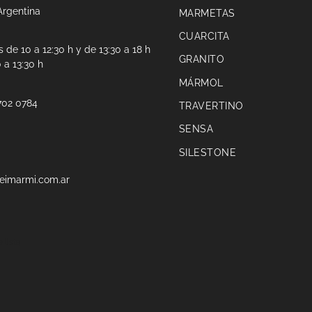
Argentina
MARMETAS
CUARCITA
 de 10 a 12:30 h y de 13:30 a 18 h
GRANITO
 a 13:30 h
MÁRMOL
702 0784
TRAVERTINO
SENSA
SILESTONE
eimarmi.com.ar
 lista