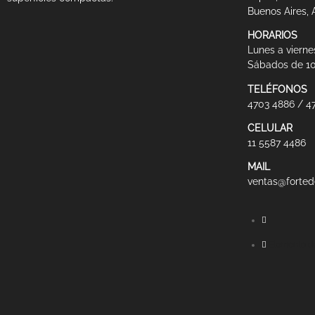
Buenos Aires, 
HORARIOS
Lunes a viernes
Sábados de 10
TELÉFONOS
4703 4886 / 4
CELULAR
11 5587 4486
MAIL
ventas@forted
Elemento de