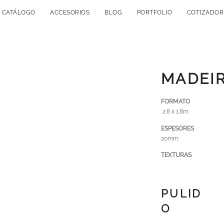
CATÁLOGO
ACCESORIOS
BLOG
PORTFOLIO
COTIZADOR
MADEI
FORMATO
2.8 x 1.8m
ESPESORES
20mm
TEXTURAS
PULID
O