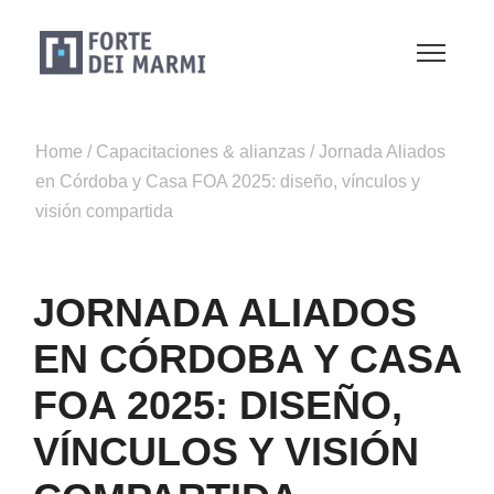
Home
/
Capacitaciones & alianzas
/
Jornada Aliados
en Córdoba y Casa FOA 2025: diseño, vínculos y
visión compartida
JORNADA ALIADOS
EN CÓRDOBA Y CASA
FOA 2025: DISEÑO,
VÍNCULOS Y VISIÓN