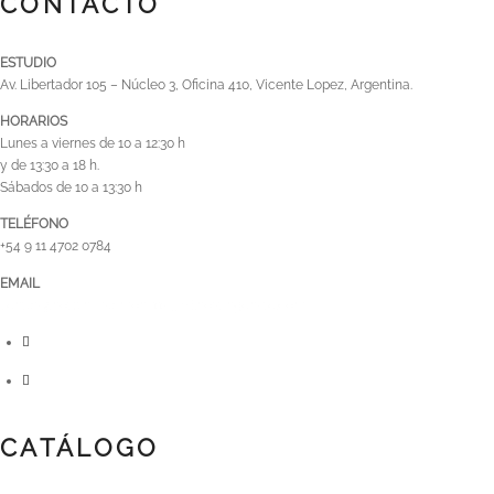
CONTACTO
ESTUDIO
Av. Libertador 105 – Núcleo 3, Oficina 410, Vicente Lopez, Argentina.
HORARIOS
Lunes a viernes de 10 a 12:30 h
y de 13:30 a 18 h.
Sábados de 10 a 13:30 h
TELÉFONO
+54 9 11 4702 0784
EMAIL
ventas@hotpink-salmon-110546.hostingersite.com
CATÁLOGO